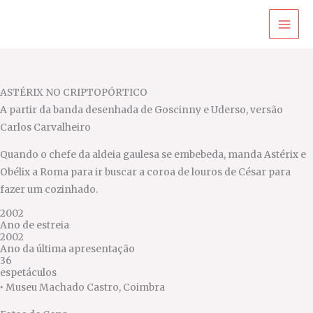
Ir
para
o
conteúdo
ASTÉRIX NO CRIPTOPÓRTICO
A partir da banda desenhada de Goscinny e Uderso, versão
Carlos Carvalheiro
Quando o chefe da aldeia gaulesa se embebeda, manda Astérix e
Obélix a Roma para ir buscar a coroa de louros de César para
fazer um cozinhado.
2002
Ano de estreia
2002
Ano da última apresentação
36
espetáculos
‣
Museu Machado Castro, Coimbra