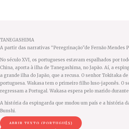
Ir
para
o
conteúdo
TANEGASHIMA
A partir das narrativas “Peregrinação”de Fernão Mendes P
No século XVI, os portugueses estavam espalhados por tod
China, aporta à ilha de Tanegashima, no Japão. Aí, a espi
a grande ilha do Japão, que a recusa. O senhor Tokitaka 
portuguesa. Wakasa tem o primeiro filho luso-japonês. O s
regressam a Portugal. Wakasa espera pelo marido durante a
A história da espingarda que mudou um país e a história
Bunshi.
ABRIR TEXTO (PORTUGUÊS)