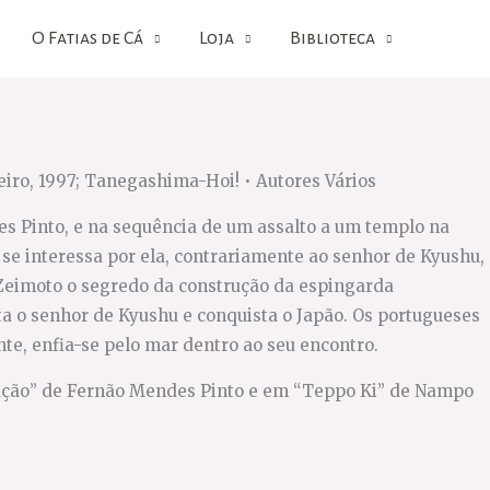
O Fatias de Cá
Loja
Biblioteca
iro, 1997; Tanegashima-Hoi! • Autores Vários
s Pinto, e na sequência de um assalto a um templo na
se interessa por ela, contrariamente ao senhor de Kyushu,
 Zeimoto o segredo da construção da espingarda
a o senhor de Kyushu e conquista o Japão. Os portugueses
te, enfia-se pelo mar dentro ao seu encontro.
nação” de Fernão Mendes Pinto e em “Teppo Ki” de Nampo