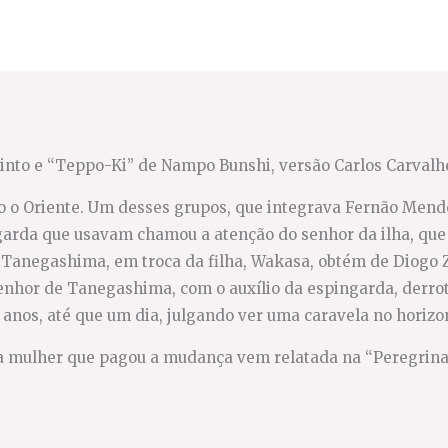
into e “Teppo-Ki” de Nampo Bunshi, versão Carlos Carvalhe
o o Oriente. Um desses grupos, que integrava Fernão Mende
ngarda que usavam chamou a atenção do senhor da ilha, que 
de Tanegashima, em troca da filha, Wakasa, obtém de Diogo
enhor de Tanegashima, com o auxílio da espingarda, derrot
nos, até que um dia, julgando ver uma caravela no horizon
 da mulher que pagou a mudança vem relatada na “Peregri