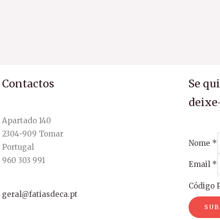
Contactos
Se qu
deixe
Apartado 140
2304-909 Tomar
Nome
*
Portugal
960 303 991
Email
*
Código P
geral@fatiasdeca.pt
SUB