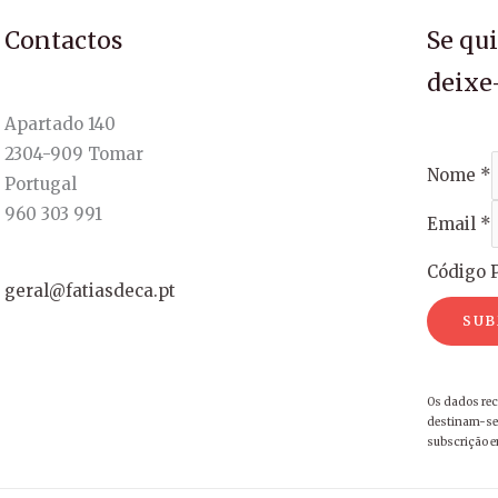
Contactos
Se qu
deixe
Apartado 140
2304-909 Tomar
Nome
*
Portugal
960 303 991
Email
*
Código P
geral@fatiasdeca.pt
SUB
Os dados rec
destinam-se 
subscrição 