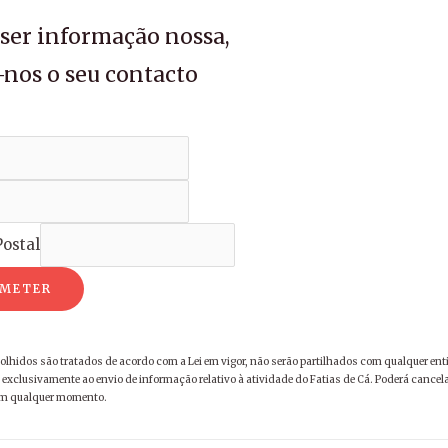
iser informação nossa,
-nos o seu contacto
ostal
METER
olhidos são tratados de acordo com a Lei em vigor, não serão partilhados com qualquer ent
exclusivamente ao envio de informação relativo à atividade do Fatias de Cá. Poderá cancela
em qualquer momento.