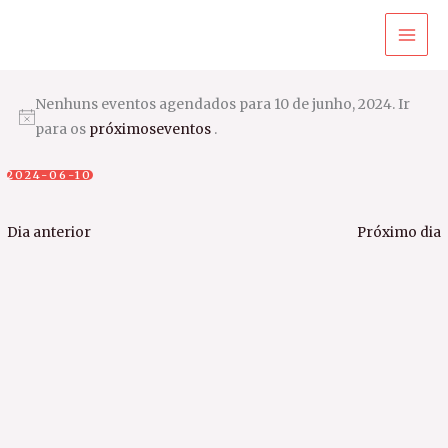
Ir
para
o
conteúdo
Nenhuns eventos agendados para 10 de junho, 2024. Ir
para os
próximoseventos
.
2024-06-10
Selecione
a
Dia anterior
Próximo dia
data.