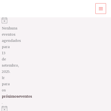
Ir
para
o
conteúdo
Nenhuns
eventos
agendados
para
13
de
setembro,
2025.
Ir
para
os
próximoseventos
.