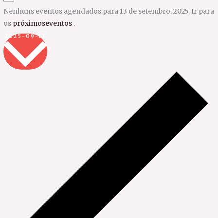
Nenhuns eventos agendados para 13 de setembro, 2025. Ir para
os
próximoseventos
.
Selecione
2025-09-13
a
data.