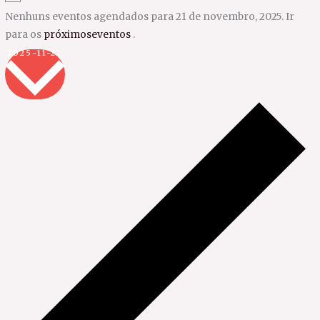
Nenhuns eventos agendados para 21 de novembro, 2025. Ir
para os
próximoseventos
.
Selecione
2025-11-21
a
data.