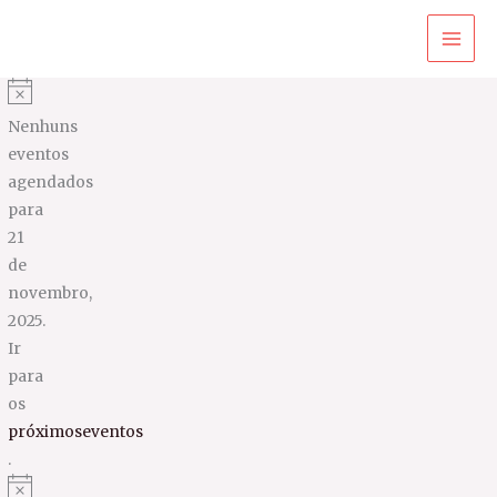
Ir
para
o
conteúdo
Nenhuns
eventos
agendados
para
21
de
novembro,
2025.
Ir
para
os
próximoseventos
.