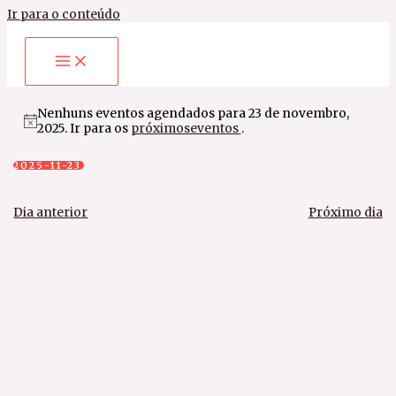
Ir para o conteúdo
Nenhuns eventos agendados para 23 de novembro,
2025. Ir para os
próximoseventos
.
2025-11-23
Selecione
a
data.
Dia anterior
Próximo dia