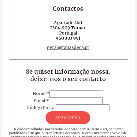
Contactos
Apartado 140
2304-909 Tomar
Portugal
960 303 991
geral@fatiasdeca.pt
Se quiser informação nossa,
deixe-nos o seu contacto
Nome
*
Email
*
Código Postal
SUBMETER
Os dados recolhidos são tratados de acordo com a Lei em vigor, não serão
partilhados com qualquer entidade e destinam-se exclusivamente ao envio de