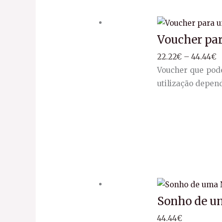
Voucher pa
22.22
€
–
44.44
€
Voucher que pode
utilização depen
Sonho de um
44.44
€