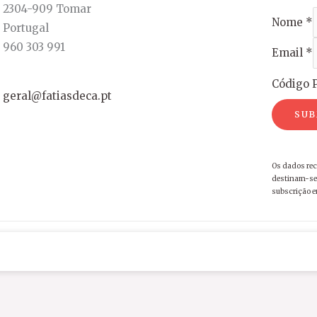
2304-909 Tomar
Nome
*
Portugal
960 303 991
Email
*
Código P
geral@fatiasdeca.pt
SUB
Os dados rec
destinam-se 
subscrição 