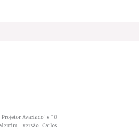
aixa
e
reço:
2.22€
través
4.44€
O Projetor Avariado” e “O
lentim, versão Carlos