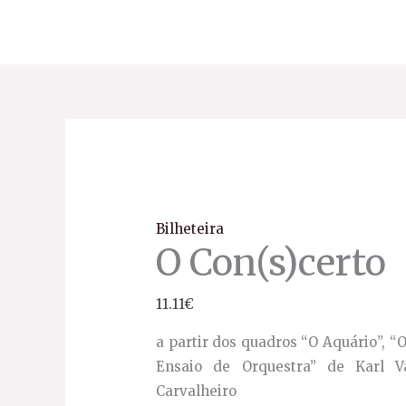
Ir
para
o
conteúdo
O
F
Con(s)certo
d
quantidade
p
2
a
Bilheteira
O Con(s)certo
4
11.11
€
a partir dos quadros “O Aquário”, “
Ensaio de Orquestra” de Karl Va
Carvalheiro