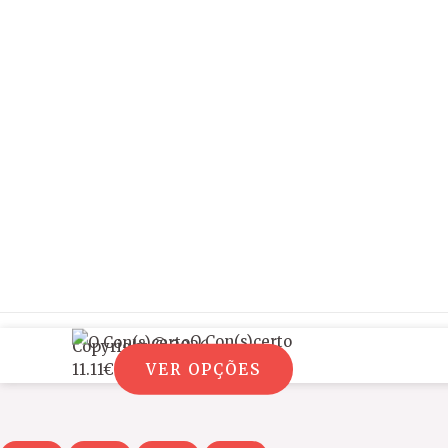
O Con(s)certo
Copyright © 2026
11.11
€
VER OPÇÕES