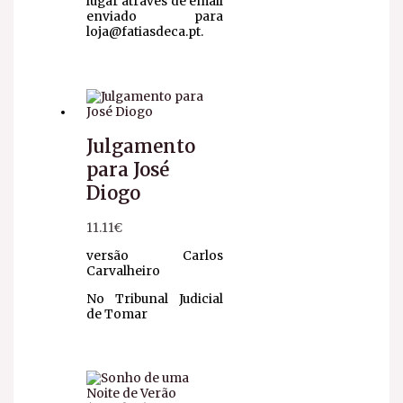
lugar através de email
enviado para
loja@fatiasdeca.pt.
Julgamento
para José
Diogo
11.11
€
versão Carlos
Carvalheiro
No Tribunal Judicial
de Tomar