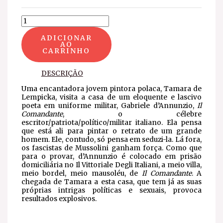
ADICIONAR
AO
CARRINHO
DESCRIÇÃO
Uma encantadora jovem pintora polaca, Tamara de
Lempicka, visita a casa de um eloquente e lascivo
poeta em uniforme militar, Gabriele d’Annunzio,
Il
Comandante
, o célebre
escritor/patriota/político/militar italiano. Ela pensa
que está ali para pintar o retrato de um grande
homem. Ele, contudo, só pensa em seduzi-la. Lá fora,
os fascistas de Mussolini ganham força. Como que
para o provar, d’Annunzio é colocado em prisão
domiciliária no Il Vittoriale Degli Italiani, a meio villa,
meio bordel, meio mausoléu, de
Il Comandante
. A
chegada de Tamara a esta casa, que tem já as suas
próprias intrigas políticas e sexuais, provoca
resultados explosivos.