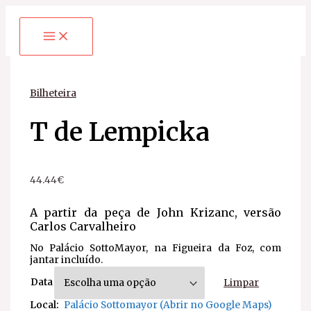
Ir
T
Faixa
para
de
de
o
Lempicka
preço:
conteúdo
quantidade
22.22€
através
44.44€
Bilheteira
T de Lempicka
44.44
€
A partir da peça de John Krizanc, versão
Carlos Carvalheiro
No Palácio SottoMayor, na Figueira da Foz, com
jantar incluído.
Data
Limpar
Local:
Palácio Sottomayor (Abrir no Google Maps)