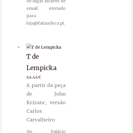
de lugar através de
email enviado
para
loja@fatiasdeca.pt.
T de
Lempicka
44.44
€
A partir da peça
de John
Krizanc, versão
Carlos
Carvalheiro
No Palácio