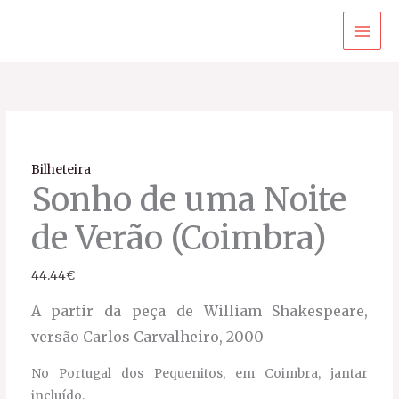
Ir
para
o
Sonho
Faixa
conteúdo
de
de
uma
preço:
Noite
22.22€
de
através
Bilheteira
Verão
44.44€
Sonho de uma Noite
(Coimbra)
de Verão (Coimbra)
quantidade
44.44
€
A partir da peça de William Shakespeare,
versão Carlos Carvalheiro, 2000
No Portugal dos Pequenitos, em Coimbra, jantar
incluído.