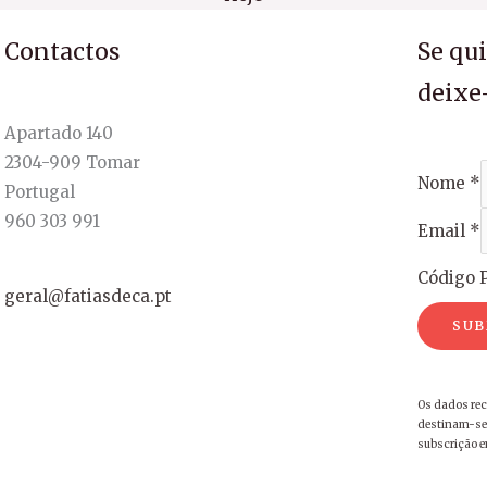
Contactos
Se qu
deixe
Apartado 140
2304-909 Tomar
Nome
*
Portugal
960 303 991
Email
*
Código P
geral@fatiasdeca.pt
SUB
Os dados rec
destinam-se 
subscrição 