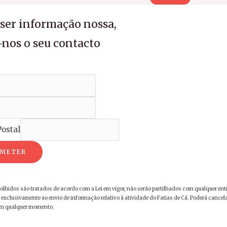
iser informação nossa,
-nos o seu contacto
ostal
METER
olhidos são tratados de acordo com a Lei em vigor, não serão partilhados com qualquer ent
exclusivamente ao envio de informação relativo à atividade do Fatias de Cá. Poderá cancela
em qualquer momento.