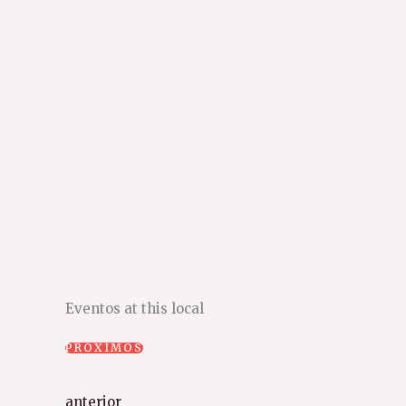
Eventos at this local
PRÓXIMOS
Selecione
a
Eventos
anterior