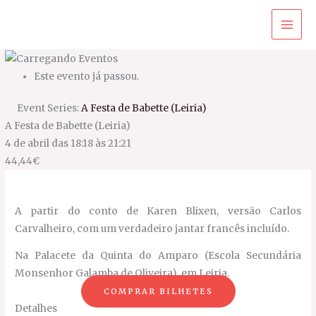
Ir
para
o
conteúdo
Este evento já passou.
Event Series:
A Festa de Babette (Leiria)
A Festa de Babette (Leiria)
4 de abril das 18:18
às
21:21
44,44€
A partir do conto de Karen Blixen, versão Carlos
Carvalheiro, com um verdadeiro jantar francês incluído.
Na Palacete da Quinta do Amparo (Escola Secundária
Monsenhor Galamba de Oliveira), em Leiria.
COMPRAR BILHETES
Detalhes