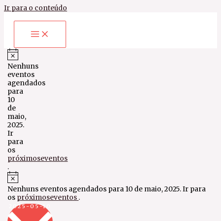
Ir para o conteúdo
Nenhuns
eventos
agendados
para
10
de
maio,
2025.
Ir
para
os
próximoseventos
.
Nenhuns eventos agendados para 10 de maio, 2025. Ir para
os
próximoseventos
.
Selecione
2025-05-10
a