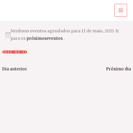
Ir
para
o
conteúdo
Nenhuns eventos agendados para 11 de maio, 2025. Ir
para os
próximoseventos
.
2025-05-11
Selecione
a
Dia anterior
Próximo dia
data.