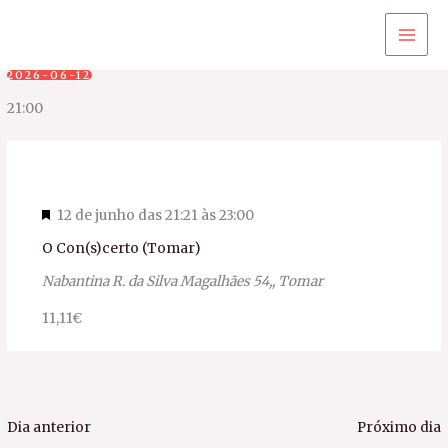
Ir
para
o
2026-06-12
conteúdo
Selecione
21:00
a
data.
Destacado
12 de junho das 21:21
às
23:00
O Con(s)certo (Tomar)
Nabantina
R. da Silva Magalhães 54,, Tomar
11,11€
Dia anterior
Próximo dia