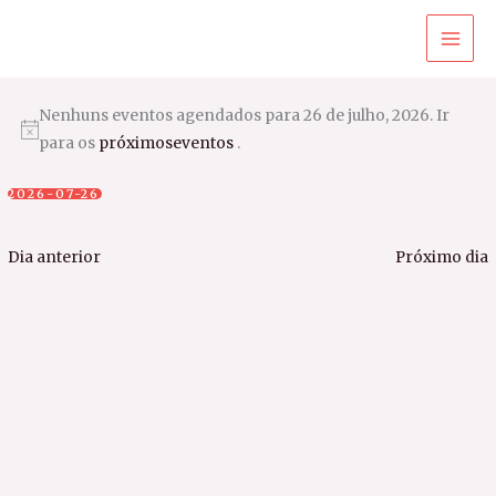
Ir
para
o
conteúdo
Nenhuns eventos agendados para 26 de julho, 2026. Ir
para os
próximoseventos
.
2026-07-26
Selecione
a
Dia anterior
Próximo dia
data.