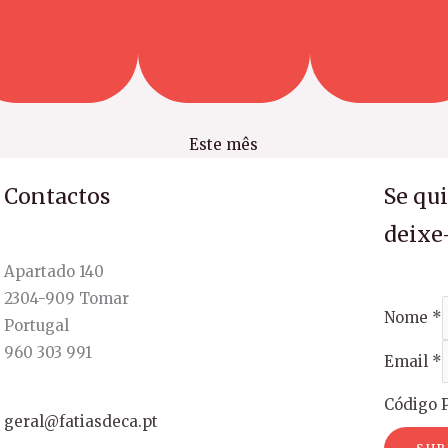
Este mês
Contactos
Se qu
deixe
Apartado 140
2304-909 Tomar
Nome
*
Portugal
960 303 991
Email
*
Código P
geral@fatiasdeca.pt