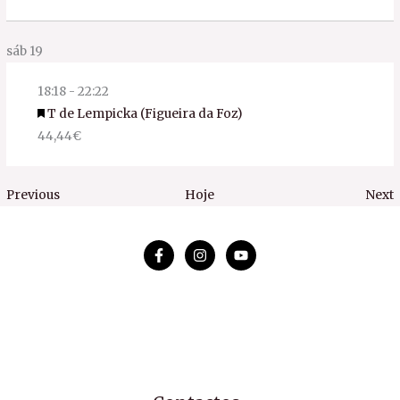
sáb
19
18:18
-
22:22
Featured
T de Lempicka (Figueira da Foz)
44,44€
Eventos
E
Previous
Hoje
Next