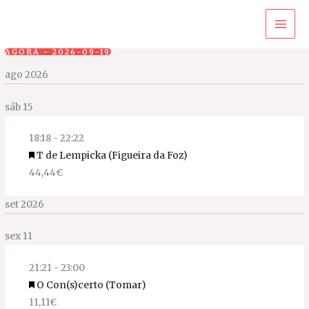
Ir
para
o
AGORA
 - 
2026-09-19
conteúdo
Select
ago 2026
date.
sáb
15
18:18
-
22:22
Featured
T de Lempicka (Figueira da Foz)
44,44€
set 2026
sex
11
21:21
-
23:00
Featured
O Con(s)certo (Tomar)
11,11€