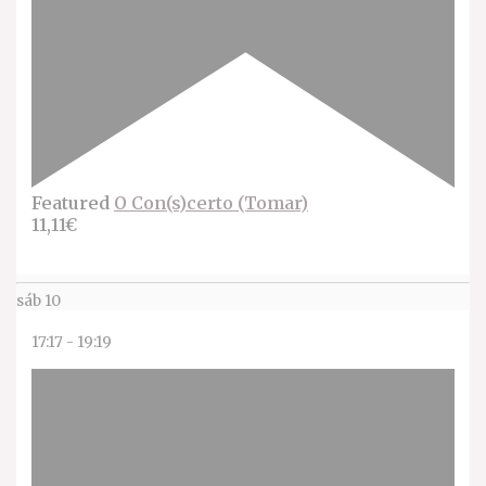
Featured
O Con(s)certo (Tomar)
11,11€
sáb
10
17:17
-
19:19