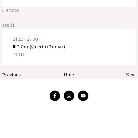
set 2026
sex
11
21:21
-
23:00
Featured
O Con(s)certo (Tomar)
11,11€
Eventos
E
Previous
Hoje
Next